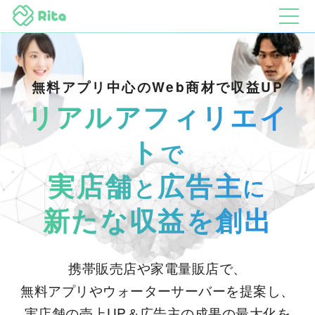
無料アプリ中心のWeb商材で収益UP
リアルアフィリエイ
ト
で
実店舗
広告主
と
に
新たな収益を創出
携帯販売店や家電量販店で、
無料アプリやウォーターサーバーを提案し、
実店舗の売上UP＆広告主の成果の最大化を